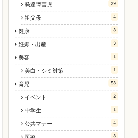
29
発達障害児
4
祖父母
8
健康
3
妊娠・出産
1
美容
1
美白・シミ対策
58
育児
2
イベント
1
中学生
4
公共マナー
8
医療