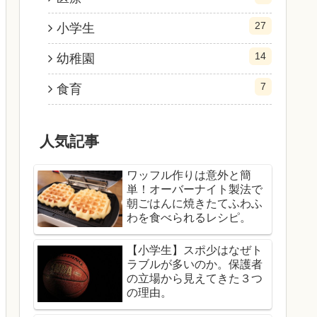
27
小学生
14
幼稚園
7
食育
人気記事
ワッフル作りは意外と簡
単！オーバーナイト製法で
朝ごはんに焼きたてふわふ
わを食べられるレシピ。
【小学生】スポ少はなぜト
ラブルが多いのか。保護者
の立場から見えてきた３つ
の理由。