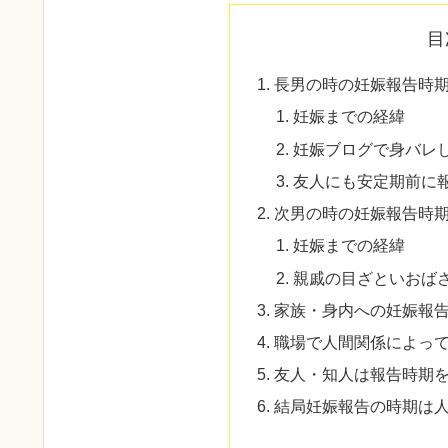
目
長男の時の妊娠報告時
妊娠までの経緯
妊娠ブログで身バレ
友人にも安定期前に
次男の時の妊娠報告時
妊娠までの経緯
親戚の目ざといおば
家族・身内への妊娠報
職場で人間関係によっ
友人・知人は報告時期
結局妊娠報告の時期は