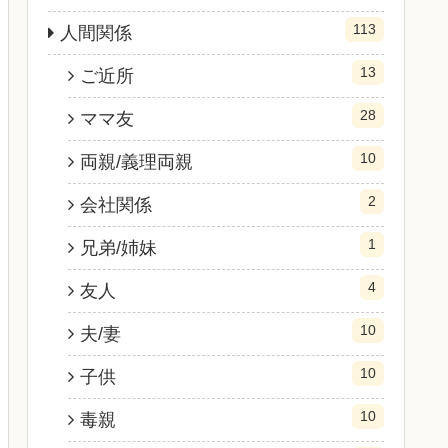
113
人間関係
13
ご近所
28
ママ友
10
両親/義理両親
2
会社関係
1
兄弟/姉妹
4
友人
10
夫/妻
10
子供
10
毒親