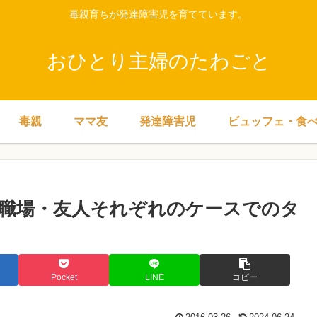
毒親育ちが発達障害児を育てています。
おひとり主婦のたわごと
毒親
ママ友
発達障害児
ビュッフェ・食
職場・友人それぞれのケースでのタ
Pocket
LINE
コピー