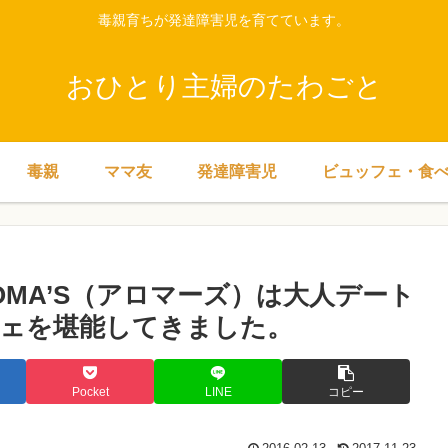
毒親育ちが発達障害児を育てています。
おひとり主婦のたわごと
毒親
ママ友
発達障害児
ビュッフェ・食
MA’S（アロマーズ）は大人デート
ェを堪能してきました。
Pocket
LINE
コピー