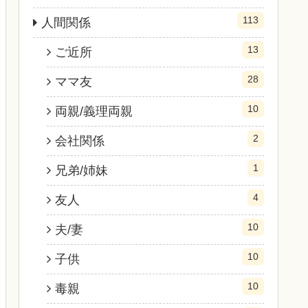
113
人間関係
13
ご近所
28
ママ友
10
両親/義理両親
2
会社関係
1
兄弟/姉妹
4
友人
10
夫/妻
10
子供
10
毒親