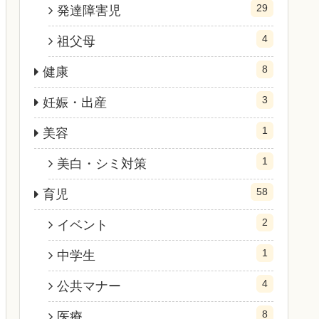
29
発達障害児
4
祖父母
8
健康
3
妊娠・出産
1
美容
1
美白・シミ対策
58
育児
2
イベント
1
中学生
4
公共マナー
8
医療