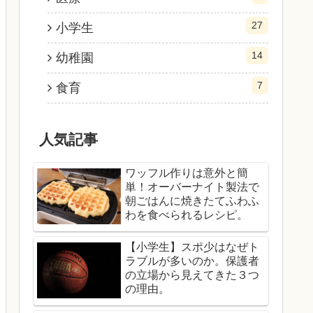
27
小学生
14
幼稚園
7
食育
人気記事
ワッフル作りは意外と簡
単！オーバーナイト製法で
朝ごはんに焼きたてふわふ
わを食べられるレシピ。
【小学生】スポ少はなぜト
ラブルが多いのか。保護者
の立場から見えてきた３つ
の理由。