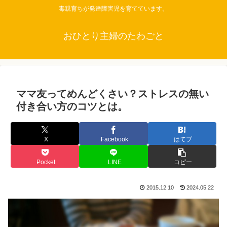
毒親育ちが発達障害児を育てています。
おひとり主婦のたわごと
ママ友ってめんどくさい？ストレスの無い
付き合い方のコツとは。
X
Facebook
はてブ
Pocket
LINE
コピー
2015.12.10
2024.05.22