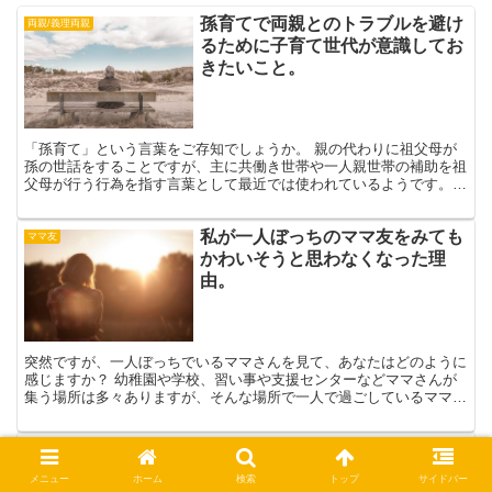
孫育てで両親とのトラブルを避け
両親/義理両親
るために子育て世代が意識してお
きたいこと。
「孫育て」という言葉をご存知でしょうか。 親の代わりに祖父母が
孫の世話をすることですが、主に共働き世帯や一人親世帯の補助を祖
父母が行う行為を指す言葉として最近では使われているようです。
実母は既に他界し実父は老老介護状態で、また義理両親は「...
私が一人ぼっちのママ友をみても
ママ友
かわいそうと思わなくなった理
由。
突然ですが、一人ぼっちでいるママさんを見て、あなたはどのように
感じますか？ 幼稚園や学校、習い事や支援センターなどママさんが
集う場所は多々ありますが、そんな場所で一人で過ごしているママさ
んというのを見かけたことがある人も多いかと思います。 ...
【福岡市版】療育手帳の更新はい
人間関係
つどこでどうやるの？自閉症スペ
メニュー
ホーム
検索
トップ
サイドバー