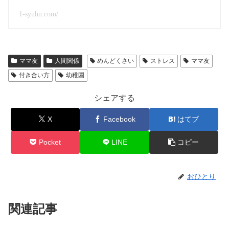
1-syuhu.com/
ママ友
人間関係
めんどくさい
ストレス
ママ友
付き合い方
幼稚園
シェアする
X
Facebook
はてブ
Pocket
LINE
コピー
おひとり
関連記事