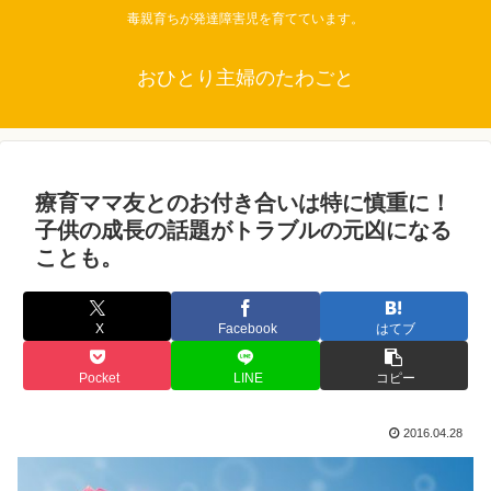
毒親育ちが発達障害児を育てています。
おひとり主婦のたわごと
療育ママ友とのお付き合いは特に慎重に！
子供の成長の話題がトラブルの元凶になる
ことも。
X
Facebook
はてブ
Pocket
LINE
コピー
2016.04.28