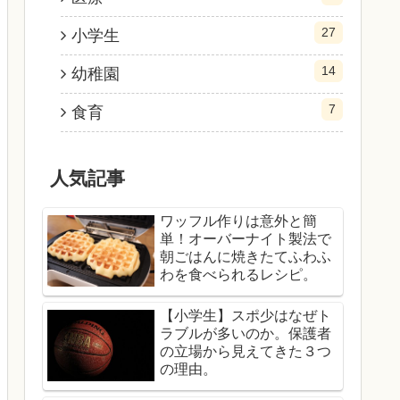
27
小学生
14
幼稚園
7
食育
人気記事
ワッフル作りは意外と簡
単！オーバーナイト製法で
朝ごはんに焼きたてふわふ
わを食べられるレシピ。
【小学生】スポ少はなぜト
ラブルが多いのか。保護者
の立場から見えてきた３つ
の理由。