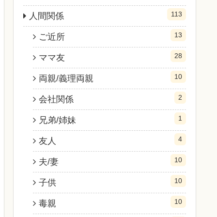
113
人間関係
13
ご近所
28
ママ友
10
両親/義理両親
2
会社関係
1
兄弟/姉妹
4
友人
10
夫/妻
10
子供
10
毒親