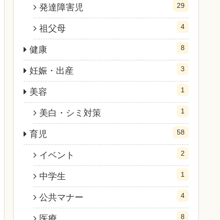
29
発達障害児
4
祖父母
8
健康
3
妊娠・出産
1
美容
1
美白・シミ対策
58
育児
2
イベント
1
中学生
4
公共マナー
8
医療