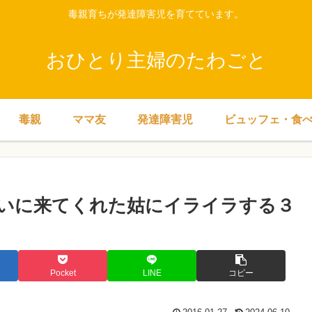
毒親育ちが発達障害児を育てています。
おひとり主婦のたわごと
毒親
ママ友
発達障害児
ビュッフェ・食
いに来てくれた姑にイライラする３
Pocket
LINE
コピー