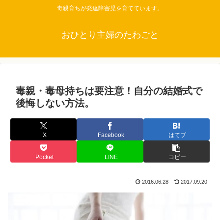
毒親育ちが発達障害児を育てています。
おひとり主婦のたわごと
毒親・毒母持ちは要注意！自分の結婚式で
後悔しない方法。
X
Facebook
はてブ
Pocket
LINE
コピー
2016.06.28
2017.09.20