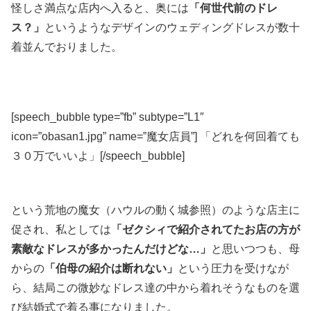
怪しさ満点な店内へ入ると、奥には
「何世代前のドレ
ス？」
というようなデザインのウェディングドレスが数十
着並んでおりました。
[speech_bubble type=”fb” subtype=”L1″
icon=”obasan1.jpg” name=”魔女店員”] 「どれを何回着ても
３０万でいいよ」[/speech_bubble]
という荒地の魔女（ハウルの動く城参照）のような店主に
促され、私としては
「ゼクシィで紹介されてたお店の方が
素敵なドレスが多かったんだけどな…」
と思いつつも、母
からの
「伯母の紹介は断れない」
という圧力を受けなが
ら、結局この微妙なドレス達の中から着れそうなものを選
び結婚式で着る事になりました。