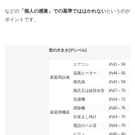
などの
「個人の感覚」での基準でははかれない
というのが
ポイントです。
音の大きさ(デシベル)
エアコン
約41～59
温風ヒーター
約44～56
家庭用設備
換気扇
約42～58
風呂又は給排水音
約57～75
洗濯機
約64～72
掃除機
約60～76
家庭用機器
目覚まし時計
約64～75
電話のベル音
約64～70
ピアノ
約80～90