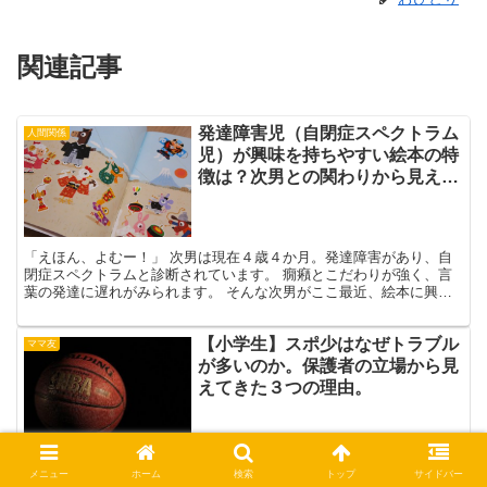
関連記事
発達障害児（自閉症スペクトラム
人間関係
児）が興味を持ちやすい絵本の特
徴は？次男との関わりから見えて
きた我が家流読み聞かせのコツに
ついて。
「えほん、よむー！」 次男は現在４歳４か月。発達障害があり、自
閉症スペクトラムと診断されています。 癇癪とこだわりが強く、言
葉の発達に遅れがみられます。 そんな次男がここ最近、絵本に興味
を持つようになりました。 就寝前に読み聞かせをねだられ...
【小学生】スポ少はなぜトラブル
ママ友
が多いのか。保護者の立場から見
えてきた３つの理由。
我が家の長男は現在小学２年生。 バスケのスポーツ少年団に入り、
メニュー
ホーム
検索
トップ
サイドバー
半年が経ちました。 きっかけは、バスケ好きな主人の「俺の夢を息