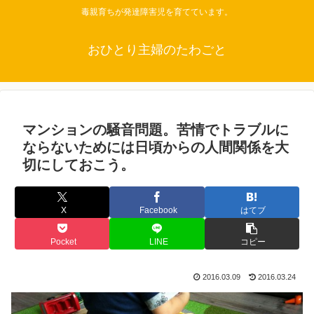
毒親育ちが発達障害児を育てています。
おひとり主婦のたわごと
マンションの騒音問題。苦情でトラブルに
ならないためには日頃からの人間関係を大
切にしておこう。
X
Facebook
はてブ
Pocket
LINE
コピー
2016.03.09
2016.03.24