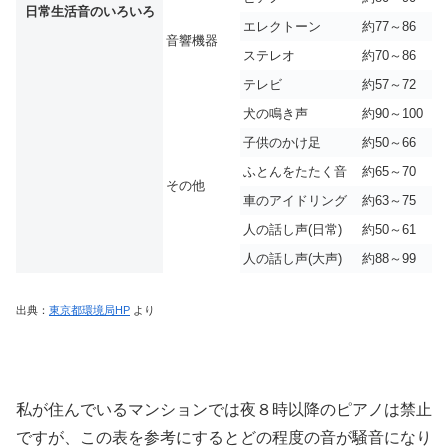
日常生活音のいろいろ
エレクトーン
約77～86
音響機器
ステレオ
約70～86
テレビ
約57～72
犬の鳴き声
約90～100
子供のかけ足
約50～66
ふとんをたたく音
約65～70
その他
車のアイドリング
約63～75
人の話し声(日常)
約50～61
人の話し声(大声)
約88～99
出典：
東京都環境局HP
より
私が住んでいるマンションでは夜８時以降のピアノは禁止
ですが、この表を参考にするとどの程度の音が騒音になり