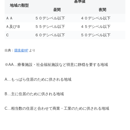
基準値
地域の類型
昼間
夜間
ＡＡ
５０デシベル以下
４０デシベル以下
Ａ及びＢ
５５デシベル以下
４５デシベル以下
Ｃ
６０デシベル以下
５０デシベル以下
出典：
環境省HP
より
※AA…療養施設・社会福祉施設など得意に静穏を要する地域
A…もっぱら住居のために供される地域
B…主に住居のために供される地域
C…相当数の住居と合わせて商業・工業のために供される地域