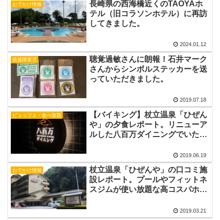
長崎県の西海橋近くのTAOYAホ
おでかけ情報
テル（旧コラソンホテル）に再訪
してきました。
2024.01.12
聴覚過敏さんに朗報！石井マーク
発達障害児
さんからシンボルステッカーを送
っていただきました。
2019.07.18
【バイキング】杖立温泉「ひぜん
ビュッフェ・食べ放題
や」の夕食レポート。リニューア
ルした八百万ダイニングでいただ
きました。
2019.06.19
杖立温泉「ひぜんや」の口コミ施
おでかけ情報
設レポート。プールやフィットネ
スジムが使い放題な高コスパホテ
ルでした。
2019.03.21