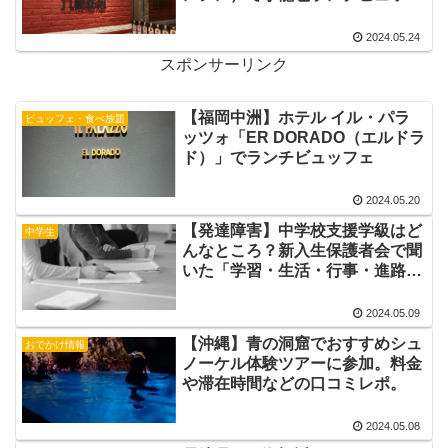
ェ。
2024.05.24
スポンサーリンク
【福岡中洲】ホテル イル・パラ
ビュッフェ・食べ放題
ッツォ「ER DORADO（エルドラ
ド）」でランチビュッフェ
2024.05.20
【発達障害】中学校支援学級はど
中学生
んなところ？新入生保護者会で聞
いた「学習・生活・行事・進路」
などの話。
2024.05.09
【沖縄】青の洞窟でおすすめシュ
おでかけ情報
ノーケル体験ツアーに参加。料金
や滞在時間などの口コミレポ。
2024.05.08