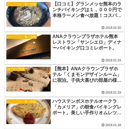
【口コミ】グランメッセ熊本のラ
ビュッフェ・食べ放題
ンチバイキングは１，０００円で
本格ラーメン食べ放題！コスパ最
強のお店でした。
2018.02.20
ANAクラウンプラザホテル熊本
ビュッフェ・食べ放題
レストラン「サンシエロ」ディナ
ーバイキング口コミレポート。
2018.01.24
【熊本】ANAクラウンプラザホ
おでかけ情報
テル「くまモンデザインルーム」
に宿泊。子供大喜びの部屋の様子
を大公開。
2018.01.19
ハウステンボスホテルオークラ
ビュッフェ・食べ放題
「カメリア」の朝食バイキングレ
ポート。美しい手作りオムレツも
食べ放題。
2018.01.18