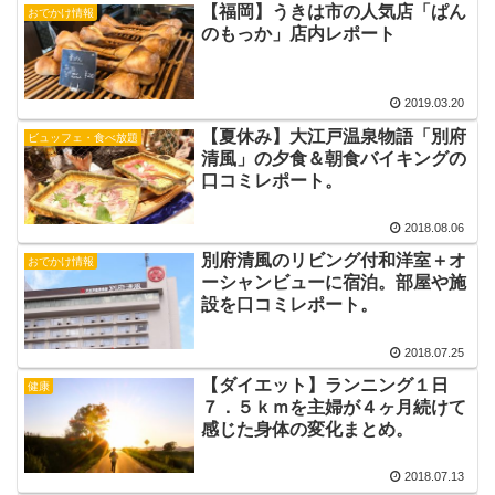
【福岡】うきは市の人気店「ぱん
おでかけ情報
のもっか」店内レポート
2019.03.20
【夏休み】大江戸温泉物語「別府
ビュッフェ・食べ放題
清風」の夕食＆朝食バイキングの
口コミレポート。
2018.08.06
別府清風のリビング付和洋室＋オ
おでかけ情報
ーシャンビューに宿泊。部屋や施
設を口コミレポート。
2018.07.25
【ダイエット】ランニング１日
健康
７．５ｋｍを主婦が４ヶ月続けて
感じた身体の変化まとめ。
2018.07.13