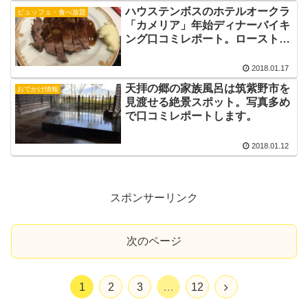
ハウステンボスのホテルオークラ
ビュッフェ・食べ放題
「カメリア」年始ディナーバイキ
ング口コミレポート。ローストビ
ーフが絶品でした。
2018.01.17
天拝の郷の家族風呂は筑紫野市を
おでかけ情報
見渡せる絶景スポット。写真多め
で口コミレポートします。
2018.01.12
スポンサーリンク
次のページ
次
1
2
3
…
12