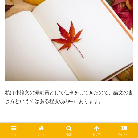
私は小論文の添削員として仕事をしてきたので、論文の書
き方というのはある程度頭の中にあります。
小論文は…
メニュー
ホーム
検索
トップ
サイドバー