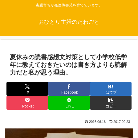
毒親育ちが発達障害児を育てています。
おひとり主婦のたわごと
夏休みの読書感想文対策として小学校低学
年に教えておきたいのは書き方よりも読解
力だと私が思う理由。
X
Facebook
はてブ
Pocket
LINE
コピー
2016.06.16
2017.02.23