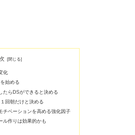
次
変化
Sを始める
したらDSができると決める
に１回朝だけと決める
モチベーションを高める強化因子
ール作りは効果的かも