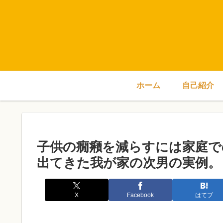
ホーム
自己紹介
子供の癇癪を減らすには家庭で
出てきた我が家の次男の実例。
X
Facebook
はてブ