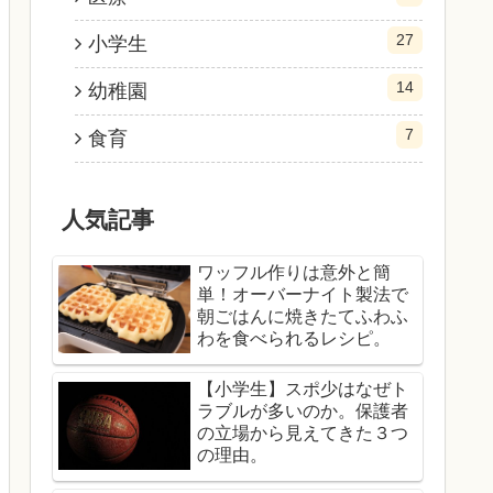
27
小学生
14
幼稚園
7
食育
人気記事
ワッフル作りは意外と簡
単！オーバーナイト製法で
朝ごはんに焼きたてふわふ
わを食べられるレシピ。
【小学生】スポ少はなぜト
ラブルが多いのか。保護者
の立場から見えてきた３つ
の理由。