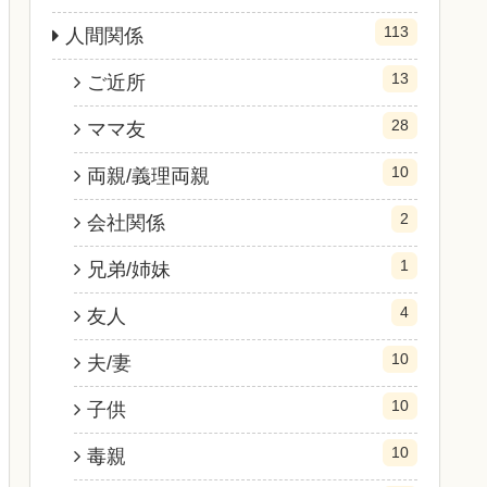
113
人間関係
13
ご近所
28
ママ友
10
両親/義理両親
2
会社関係
1
兄弟/姉妹
4
友人
10
夫/妻
10
子供
10
毒親