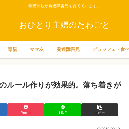
毒親育ちが発達障害児を育てています。
おひとり主婦のたわごと
毒親
ママ友
発達障害児
ビュッフェ・食
のルール作りが効果的。落ち着きが
Pocket
LINE
コピー