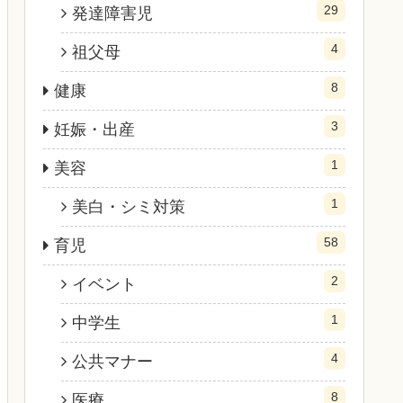
29
発達障害児
4
祖父母
8
健康
3
妊娠・出産
1
美容
1
美白・シミ対策
58
育児
2
イベント
1
中学生
4
公共マナー
8
医療